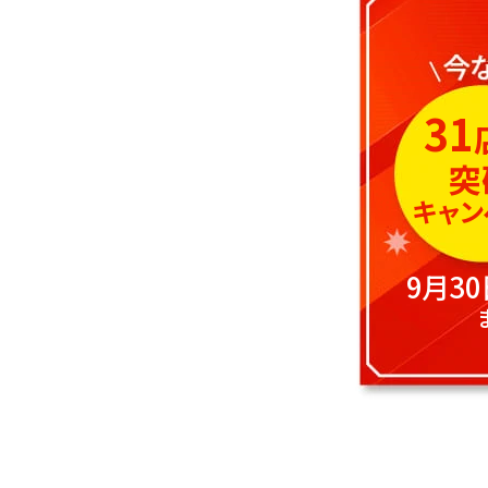
31
突
キャン
9月3