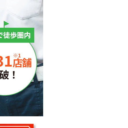
31
※1
店舗
破！