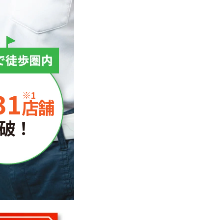
31
※1
店舗
破！