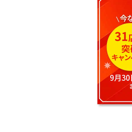
31
突
キャン
9月3